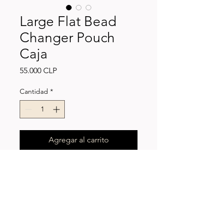
Large Flat Bead
Changer Pouch
Caja
Precio
55.000 CLP
Cantidad
*
Agregar al carrito
Bead Changer (Cambiador de
accesorios para piercing)
Una nueva versión de nuestro
famoso cambiador de Bolitas,
diseñado específicamente para