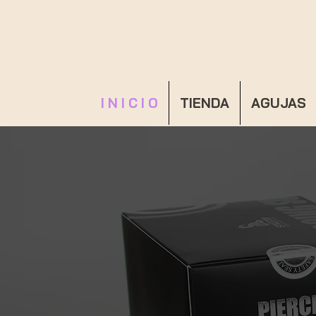
I N I C I O
TIENDA
AGUJAS