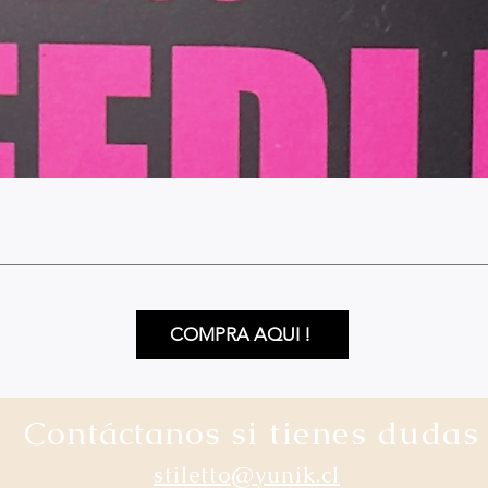
COMPRA AQUI !
Contáctanos
si tienes dudas
stiletto@yunik.cl